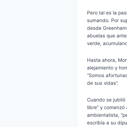
Pero tal es la pa
sumando. Por sup
desde Greenham 
abuelas que antes
verde, acumuland
Hasta ahora, Mor
alejamiento y ho
“Somos afortunad
de sus vidas”.
Cuando se jubiló
libre” y comenzó 
ambientalista, “p
escribía a su dip