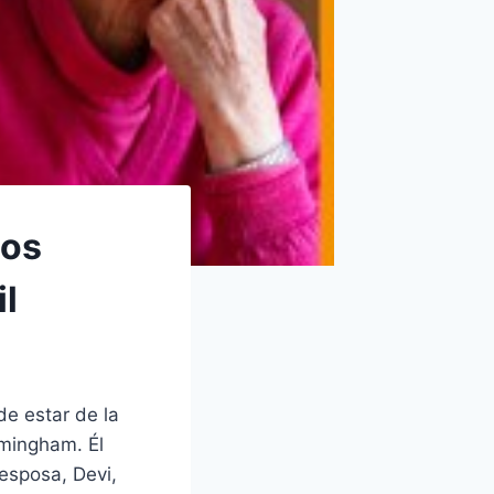
los
il
de estar de la
rmingham. Él
 esposa, Devi,