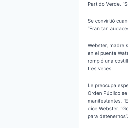
Partido Verde. “
Se convirtió cuan
“Eran tan audaces
Webster, madre so
en el puente Wate
rompió una costill
tres veces.
Le preocupa espec
Orden Público se f
manifestantes. “E
dice Webster. “Go
para detenernos”