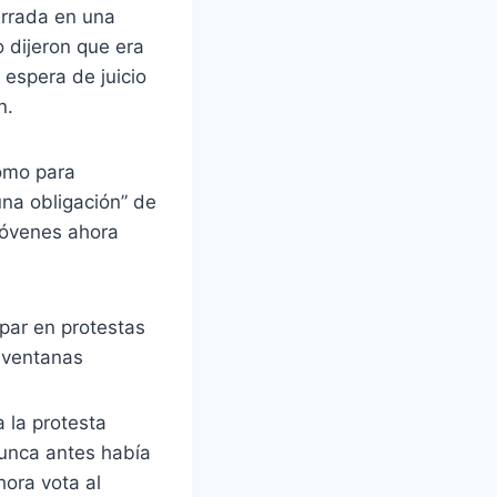
errada en una
 dijeron que era
 espera de juicio
n.
como para
“una obligación” de
 jóvenes ahora
 la protesta
“Nunca antes había
hora vota al