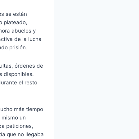
os se están
o plateado,
ora abuelos y
ctiva de la lucha
do prisión.
ultas, órdenes de
 disponibles.
urante el resto
“mucho más tiempo
sí mismo un
ba peticiones,
tía que no llegaba