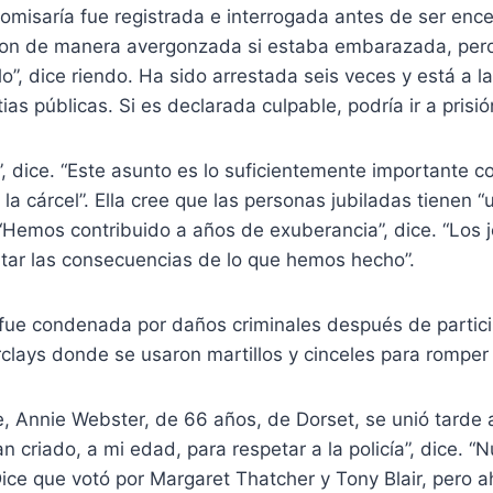
comisaría fue registrada e interrogada antes de ser enc
ron de manera avergonzada si estaba embarazada, pero
lo”, dice riendo. Ha sido arrestada seis veces y está a la
as públicas. Si es declarada culpable, podría ir a prisió
, dice. “Este asunto es lo suficientemente importante 
 la cárcel”. Ella cree que las personas jubiladas tienen 
s. “Hemos contribuido a años de exuberancia”, dice. “Los
ntar las consecuencias de lo que hemos hecho”.
e, Annie Webster, de 66 años, de Dorset, se unió tarde a
an criado, a mi edad, para respetar a la policía”, dice. 
Dice que votó por Margaret Thatcher y Tony Blair, pero a