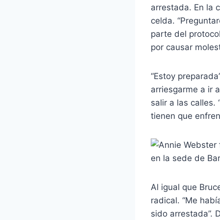
arrestada. En la 
celda. “Pregunta
parte del protoco
por causar molesti
“Estoy preparada”
arriesgarme a ir a
salir a las calle
tienen que enfre
Al igual que Bruc
radical. “Me habí
sido arrestada”. 