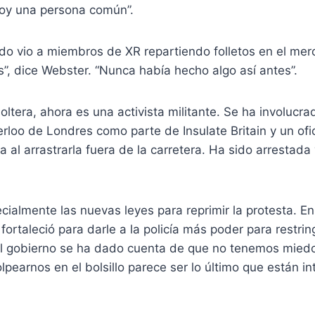
Soy una persona común”.
do vio a miembros de XR repartiendo folletos en el mer
”, dice Webster. “Nunca había hecho algo así antes”.
ltera, ahora es una activista militante. Se ha involucra
rloo de Londres como parte de Insulate Britain y un ofici
a al arrastrarla fuera de la carretera. Ha sido arrestada 
ialmente las nuevas leyes para reprimir la protesta. En
ortaleció para darle a la policía más poder para restring
l gobierno se ha dado cuenta de que no tenemos miedo d
lpearnos en el bolsillo parece ser lo último que están i
.