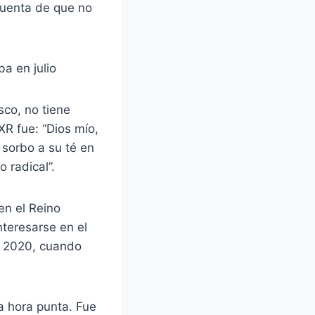
cuenta de que no
sco, no tiene
XR fue: “Dios mío,
 sorbo a su té en
 radical”.
en el Reino
nteresarse en el
n 2020, cuando
la hora punta. Fue